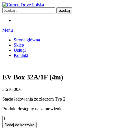
Przejdź
do
Szukaj:
CurrentDrive Polska
Stacje ładowania dla Twojego samochodu
treści
Menu
Strona główna
Sklep
Usługi
Kontakt
EV Box 32A/1F (4m)
3.610,00
zł
Stacja ładowania ze złączem Typ 2
Produkt dostępny na zamówienie
ilość
EV
Dodaj do koszyka