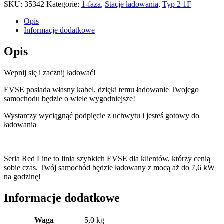
Box
SKU:
35342
Kategorie:
1-faza
,
Stacje ładowania
,
Typ 2 1F
32A/1F
(4m)
Opis
Informacje dodatkowe
Opis
Wepnij się i zacznij ładować!
EVSE posiada własny kabel, dzięki temu ładowanie Twojego
samochodu będzie o wiele wygodniejsze!
Wystarczy wyciągnąć podpięcie z uchwytu i jesteś gotowy do
ładowania
Seria Red Line to linia szybkich EVSE dla klientów, którzy cenią
sobie czas. Twój samochód będzie ładowany z mocą aż do 7,6 kW
na godzinę!
Informacje dodatkowe
Waga
5,0 kg