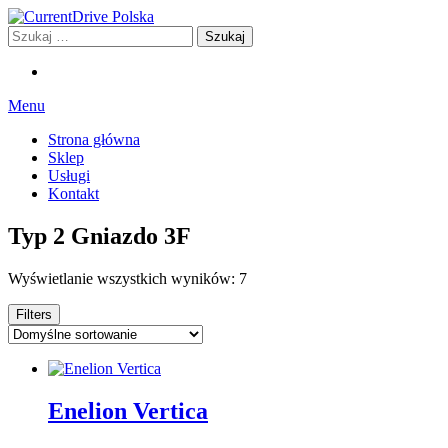
Przejdź
do
Szukaj:
CurrentDrive Polska
Stacje ładowania dla Twojego samochodu
treści
Menu
Strona główna
Sklep
Usługi
Kontakt
Typ 2 Gniazdo 3F
Wyświetlanie wszystkich wyników: 7
Filters
Enelion Vertica