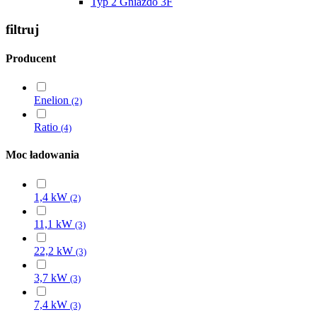
Typ 2 Gniazdo 3F
filtruj
Producent
Enelion
(2)
Ratio
(4)
Moc ładowania
1,4 kW
(2)
11,1 kW
(3)
22,2 kW
(3)
3,7 kW
(3)
7,4 kW
(3)