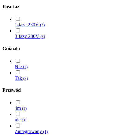
Ilość faz
1-faza 230V
(3)
3-fazy 230V
(3)
Gniazdo
Nie
(1)
Tak
(3)
Przewód
4m
(1)
nie
(3)
Zintegrowany
(1)