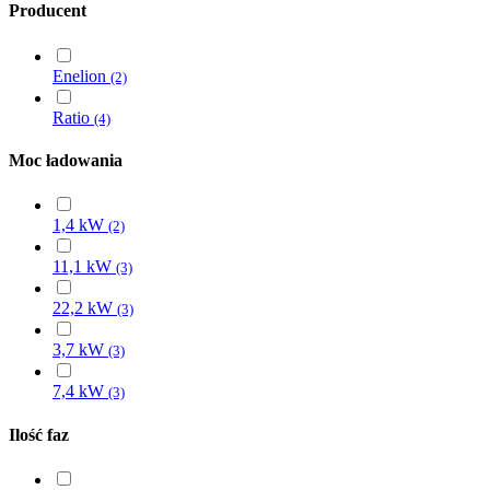
Producent
Enelion
(2)
Ratio
(4)
Moc ładowania
1,4 kW
(2)
11,1 kW
(3)
22,2 kW
(3)
3,7 kW
(3)
7,4 kW
(3)
Ilość faz