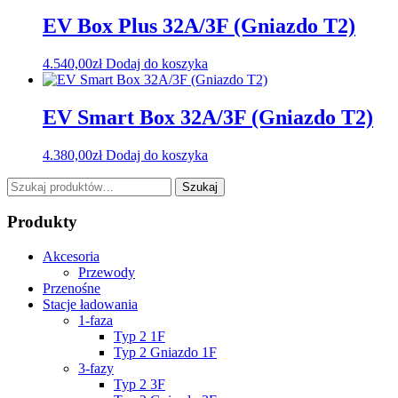
EV Box Plus 32A/3F (Gniazdo T2)
4.540,00
zł
Dodaj do koszyka
EV Smart Box 32A/3F (Gniazdo T2)
4.380,00
zł
Dodaj do koszyka
Szukaj:
Szukaj
Produkty
Akcesoria
Przewody
Przenośne
Stacje ładowania
1-faza
Typ 2 1F
Typ 2 Gniazdo 1F
3-fazy
Typ 2 3F