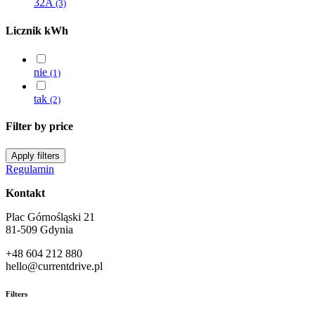
32A
(3)
Licznik kWh
nie
(1)
tak
(2)
Filter by price
Apply filters
Regulamin
Kontakt
Plac Górnośląski 21
81-509 Gdynia
+48 604 212 880
hello@currentdrive.pl
Filters