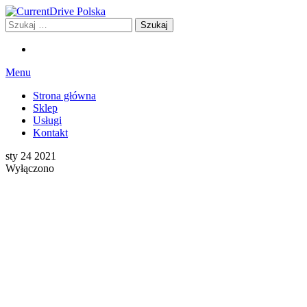
Przejdź
do
Szukaj:
CurrentDrive Polska
Stacje ładowania dla Twojego samochodu
treści
Menu
Strona główna
Sklep
Usługi
Kontakt
sty
24
2021
Wyłączono